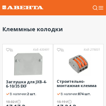
Клеммные колодки
Код:
430491
Код:
279831
Строительно-
Заглушка для JXB-4-
монтажная клемма
6-10/35 EKF
СМК 222-413 REXANT
В наличии:
2 шт.
3-проводная серая
В наличии:
874 шт.
0,08-2,5/4 мм²
18.02
18.19
₽
₽