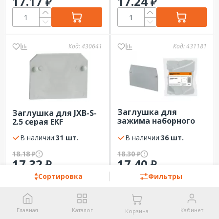
17.17
17.24
₽
₽
Код:
430641
Код:
431181
Заглушка для
Заглушка для JXB-S-
зажима наборного
2.5 серая EKF
измерительного ЗНИ
В наличии:
31 шт.
6 мм2 TDM
В наличии:
36 шт.
18.18
18.30
₽
₽
17.32
17.40
₽
₽
Сортировка
Фильтры
Код:
279862
Код:
288202
Главная
Каталог
Кабинет
Корзина