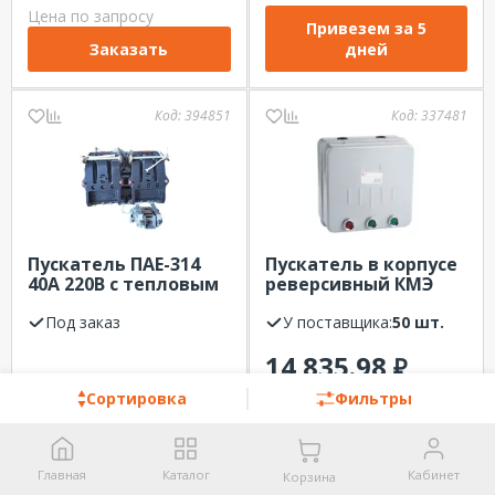
Цена по запросу
Привезем за 5
Заказать
дней
Код:
394851
Код:
337481
Пускатель ПАЕ-314
Пускатель в корпусе
40А 220В с тепловым
реверсивный КМЭ
реле РФ
25А 400В с РТЭ IP44
Под заказ
EKF
У поставщика:
50 шт.
14 835.98
₽
Цена по запросу
Сортировка
Фильтры
Привезем за 7
Заказать
дней
Главная
Каталог
Кабинет
Корзина
Код:
544941
Код:
00898295