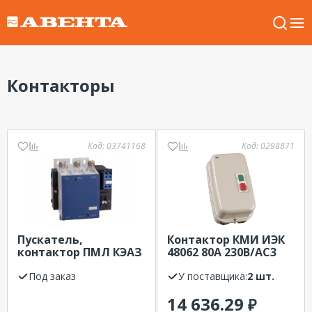
Контакторы
Код:
03741168
Код:
0298871
Пускатель,
Контактор КМИ ИЭК
контактор ПМЛ КЭАЗ
48062 80А 230В/АС3
5100-125А-110AC-
IP54 c индикацией
УХЛ4-Б
Под заказ
У поставщика:
2 шт.
14 636.29
₽