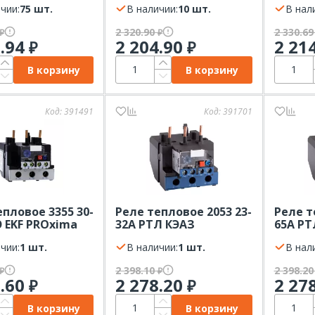
чии:
75 шт.
В наличии:
10 шт.
В нал
2 320.90
2 330.6
₽
₽
1.94
2 204.90
2 21
₽
₽
В корзину
В корзину
Код:
391491
Код:
391701
епловое 3355 30-
Реле тепловое 2053 23-
Реле т
Э EKF PROxima
32А РТЛ КЭАЗ
65А РТ
чии:
1 шт.
В наличии:
1 шт.
В нал
2 398.10
2 398.2
₽
₽
6.60
2 278.20
2 27
₽
₽
В корзину
В корзину