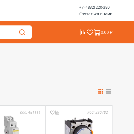
+7 (4832) 220-380
Связаться с нами
0.00 ₽
Код:
481111
Код:
390782