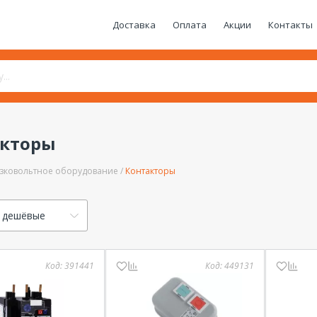
Доставка
Оплата
Акции
Контакты
акторы
зковольтное оборудование
Контакторы
 дешёвые
Код:
391441
Код:
449131