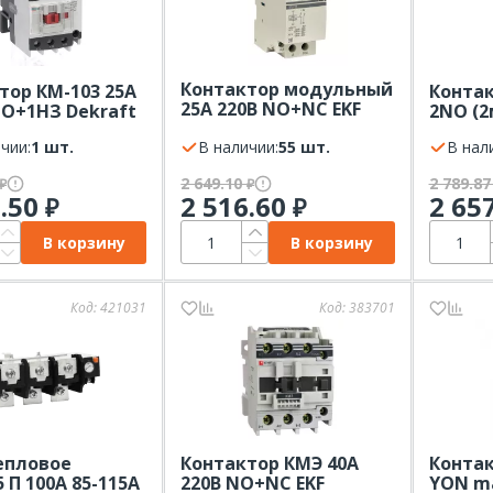
Контактор модульный
тор КМ-103 25А
Контак
25А 220В NО+NC EKF
НО+1НЗ Dekraft
2NO (2
PROxima 2 мод
чии:
1 шт.
В наличии:
55 шт.
В нал
2 649.10
2 789.8
₽
₽
0.50
2 516.60
2 65
₽
₽
В корзину
В корзину
Код:
421031
Код:
383701
епловое
Контактор КМЭ 40А
Конта
 П 100А 85-115А
220В NO+NC EKF
YON ma