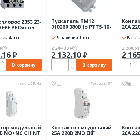
Пускатель ПМ12-
Конта
епловое 2353 23-
010260 380В 1з РТТ5-10-
20А 22
Э EKF PROxima
1 3.2А РФ
управл
чии:
4 шт.
В наличии:
1 шт.
IEK KA
В нал
2 244.30
2 280.5
₽
₽
2.16
2 132.10
2 16
₽
₽
В корзину
В корзину
Код:
359742
Код:
359781
тор модульный
Контактор модульный
Конта
0В NО+NC CHINT
25А 220В 2NО EKF
20А 22
0/11
PROxima 1 мод
NCH8-2