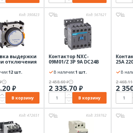
Код:
390823
Код:
567621
авка выдержки
Контактор NXC-
Конта
ни отключения
09M01/Z 3P 9А DC24B
25А 22
ек NO+NC ПВЛ 21
1НЗ (R) CHINT
PROxim
чии:
12 шт.
В наличии:
1 шт.
В нал
2 458.60
2 468.1
₽
₽
4.20
2 335.70
2 35
₽
₽
В корзину
В корзину
Код:
472651
Код:
359762