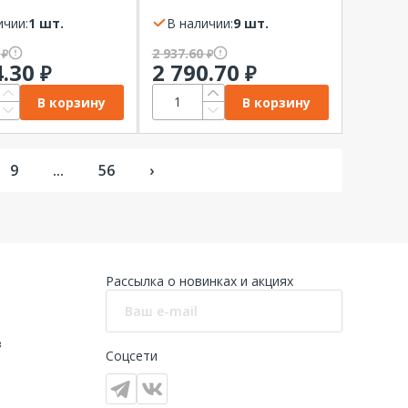
P, 240В, 2НО+2НЗ
АС/DС ABB
ичии:
1 шт.
В наличии:
9 шт.
0
2 937.60
₽
₽
4.30
2 790.70
₽
₽
В корзину
В корзину
9
...
56
›
Рассылка о новинках и акциях
в
Соцсети