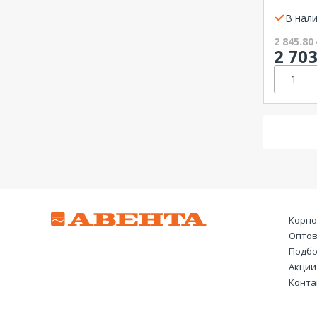
260 А
Техэне
В нали
265 А
275 А
2 845.80
2 70
300 А
305 А
330 А
370 А
400 А
460 А
500 А
580 А
630 А
Корпо
750 А
Оптов
800 А
Подбо
Акции
860 А
Конта
1000 А
1060 А