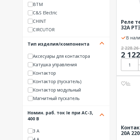
BTM
C&S Electric
CHINT
Реле т
32А РТ
CIRCUTOR
В нали
CONDOR
Тип изделия/компонента
Danfoss
2 228.26
2 12
DEKraft
Аксесуары для контактора
DKC (ДКС)
Катушка управления
EATON
Контактор
EKF
Контактор (пускатель)
Elvert
Контактор модульный
EPCOS
Магнитный пускатель
Etimat
Миниконтактор
Номин. раб. ток Ie при AC-3,
Finder
Приставка выдержки време
400 В
ни
GENERICA
Контак
Реле тепловое
Hager
3 А
20А 22
NCH8-2
HYUNDAI
4 А