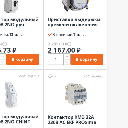
ктор модульный
Приставка выдержки
0В 2NО руч.
времени включения
ение AC 230В
0,1-3сек NO+NC ПВЛ 11
RAT
ичии:
13 шт.
КЭАЗ
В наличии:
7 шт.
1
2 281.00
₽
₽
5.73
2 167.00
₽
₽
В корзину
В корзину
Код:
359713
Код:
383482
ктор модульный
Контактор КМЭ 32А
0В 2NО CHINT
230В АС EKF PROxima
0/20