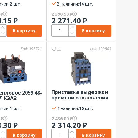
ичии:
2 шт.
В наличии:
14 шт.
9
2 390.90
₽
₽
4.15
2 271.40
₽
₽
В корзину
В корзину
Код:
391721
Код:
390863
Приставка выдержки
епловое 2059 48-
времени отключения
Л КЭАЗ
10-180сек NO+NC ПВЛ
ичии:
1 шт.
22 КЭАЗ
В наличии:
10 шт.
0
2 436.00
₽
₽
8.30
2 314.20
₽
₽
В корзину
В корзину