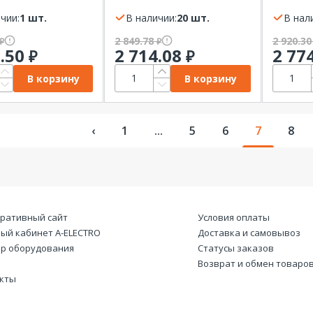
рго
PROxima
16A, 4
чии:
1 шт.
В наличии:
20 шт.
DKC
В нал
2 849.78
2 920.3
₽
₽
3.50
2 714.08
2 77
₽
₽
В корзину
В корзину
‹
1
...
5
6
7
8
ративный сайт
Условия оплаты
ый кабинет А-ELECTRO
Доставка и самовывоз
р оборудования
Статусы заказов
Возврат и обмен товаро
кты