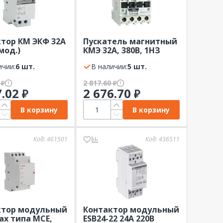
тор КМ ЭКФ 32А
Пускатель магнитный
мод.)
КМЭ 32А, 380В, 1НЗ
ичии:
6 шт.
В наличии:
5 шт.
7
2 817.60
₽
₽
7.02
2 676.70
₽
₽
В корзину
В корзину
Код:
461501
Код:
436511
ктор модульный
Контактор модульный
x типа MCE,
ESB24-22 24А 220В