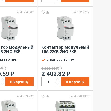
Код:
359782
Код:
358732
ктор модульный
Контактор модульный
0В 2NО EKF
16А 220В 2NО EKF
a 2 мод
PROxima 2 мод
ичии:
2 шт.
В наличии:
12 шт.
1
2 522.96
₽
₽
0.59
2 402.82
₽
₽
В корзину
В корзину
Код:
029832
Код:
0094938