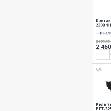
115 А
116 А
120 А
Контак
230В 1
125 А
140 А
В нали
145 А
2 590.00
2 46
146 А
150 А
160 А
185 А
190 А
200 А
205 А
210 А
225 А
Реле т
250 А
РТТ-325