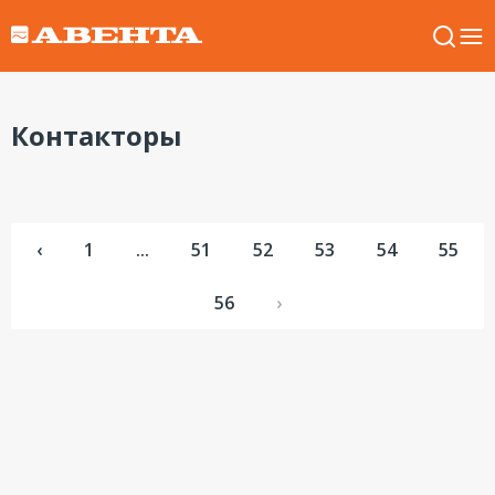
Контакторы
‹
1
...
51
52
53
54
55
56
›