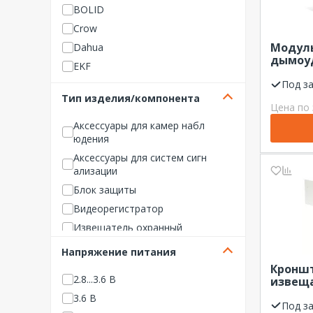
BOLID
Crow
Модул
Dahua
дымоу
EKF
МДУ-1C
Под з
Falcon Eye
Тип изделия/компонента
GSN
Цена по 
HALSA
Аксессуары для камер набл
юдения
Hikvision
Аксессуары для систем сигн
HiWatch
ализации
INTER-M
Блок защиты
IPTRONIC
Видеорегистратор
iSon Company
Извещатель охранный
LiteView
Извещатель пожарный
Напряжение питания
LPA
Источник электропитания
Кронш
LUIS+
2.8...3.6 В
извещ
Камера видеонаблюдения
NO NAME Светотехника
крепле
3.6 В
Оповещатель звуковой/све
двутав
Под з
NO NAME Системы безопас