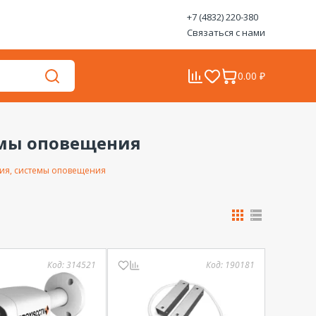
+7 (4832) 220-380
Связаться с нами
0.00 ₽
емы оповещения
ия, системы оповещения
Код:
314521
Код:
190181