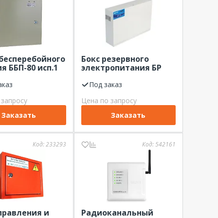
бесперебойного
Бокс резервного
я ББП-80 исп.1
электропитания БР
DTEC) 12В, 8А,
(Рубеж) 12 2х17
ерый
аказ
Под заказ
 запросу
Цена по запросу
Заказать
Заказать
Код:
233293
Код:
542161
правления и
Радиоканальный