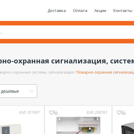
Доставка
Оплата
Акции
Контакты
но-охранная сигнализация, сист
жарно-охранные системы, сигнализация
Пожарно-охранная сигнализац
 дешёвые
Код:
351861
Код:
200761