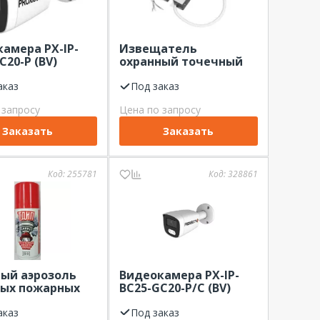
амера PX-IP-
Извещатель
С20-P (BV)
охранный точечный
я IP уличная IP,
магнитоконтактный
 2.8мм PROXIS
аказ
ИО 102-26 исп.105
Под заказ
(Магнито-Контакт)
 запросу
Цена по запросу
металлорукав из
оцинкованной стали
Заказать
Заказать
Код:
255781
Код:
328861
ый аэрозоль
Видеокамера PX-IP-
ых пожарных
BC25-GС20-P/C (BV)
ателей
уличная IP уличная IP,
ские Аэрозоли
аказ
2.0мп, 2.8мм PROXIS
Под заказ