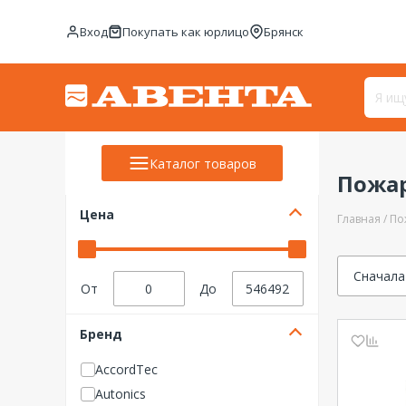
Вход
Покупать как юрлицо
Брянск
Каталог товаров
Пожар
Цена
Главная
По
Сначала
От
До
Бренд
AccordTec
Autonics