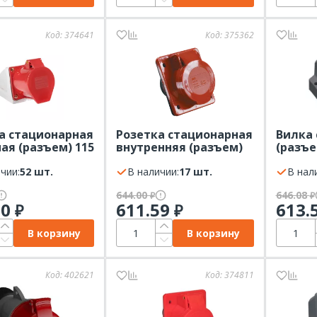
Код:
374641
Код:
375362
а стационарная
Розетка стационарная
Вилка
ая (разъем) 115
внутренняя (разъем)
(разъе
А IP44 EKF
414 380В 16А IP44 IEK
16А IP4
+N)
чии:
52 шт.
ССИ (3P+PE)
В наличии:
17 шт.
В нал
644.00
646.08
₽
₽
60
611.59
613.
₽
₽
В корзину
В корзину
Код:
402621
Код:
374811