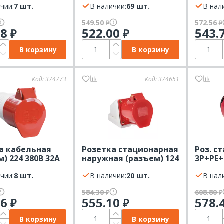
чии:
7 шт.
В наличии:
69 шт.
(3P+PE
В нал
549.50
572.56
₽
₽
88
522.00
543.
₽
₽
В корзину
В корзину
Код:
374773
Код:
374651
а кабельная
Розетка стационарная
Роз. ст
) 224 380В 32А
наружная (разъем) 124
3Р+РЕ+
K ССИ (3P+PE)
380В 32А IP44 EKF
EKF
чии:
8 шт.
(3Р+РЕ)
В наличии:
20 шт.
В нал
584.30
608.80
₽
₽
46
555.10
578.
₽
₽
В корзину
В корзину