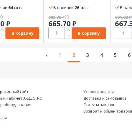
F (3P+РЕ+N)
2РМДТ18КПН4Г5В1В
IP44 I
чии:
64 шт.
импорт 2023 год
В наличии:
26 шт.
В нал
700.70
691.20
₽
₽
20
665.70
667.
₽
₽
В корзину
В корзину
‹
1
2
3
4
5
6
ративный сайт
Условия оплаты
ый кабинет А-ELECTRO
Доставка и самовывоз
р оборудования
Статусы заказов
Возврат и обмен товаро
кты