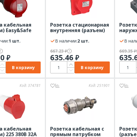
а кабельная
Розетка стационарная
Розетк
м) Easy&Safe
внутренняя (разъем)
наружн
220В 16А IP44
425 380В 32А IP44 EKF
380В 32
+E)
чии:
1 шт.
(3Р+РЕ+N)
В наличии:
2 шт.
(3P+PE
В нал
667.23
669.35
₽
₽
70
635.46
635.
₽
₽
В корзину
В корзину
Код:
374781
Код:
251901
а кабельная
Розетка кабельная с
Розетк
) 225 380В 32А
прямым патрубком
(разъе