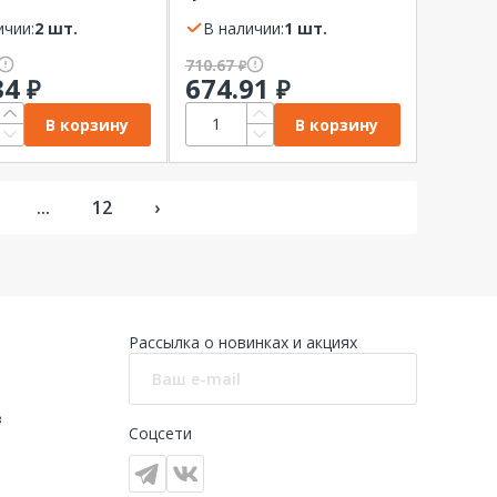
EK ССИ (3P+PE+N)
32А IP44 IEK ССИ
ичии:
2 шт.
(2P+PE)
В наличии:
1 шт.
710.67
₽
34
674.91
₽
₽
В корзину
В корзину
...
12
›
Рассылка о новинках и акциях
в
Соцсети