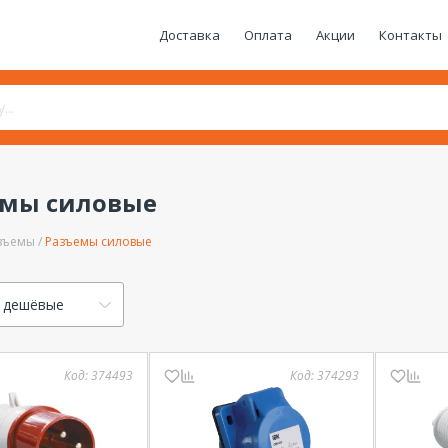
Доставка
Оплата
Акции
Контакты
емы силовые
зъемы
Разъемы силовые
 дешёвые
Код:
374493
Код:
374293