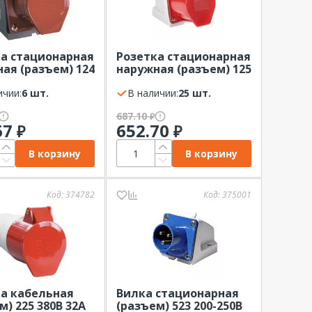
а стационарная
Розетка стационарная
ая (разъем) 124
наружная (разъем) 125
А IP44 IEK ССИ
380В 32А IP44 EKF
)
ичии:
6 шт.
(3Р+РЕ+N)
В наличии:
25 шт.
687.10
₽
67
652.70
₽
₽
В корзину
В корзину
Код:
374782
Код:
375001
а кабельная
Вилка стационарная
м) 225 380В 32А
(разъем) 523 200-250В