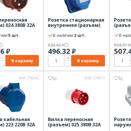
переносная
Розетка стационарная
Розетк
) 024 380В 32А
внутренняя (разъем)
(разъе
K ССИ (3Р+РЕ)
413 220В 16А IP44 IEK
IP44 I
чии:
5 шт.
ССИ (2P+PE)
В наличии:
2 шт.
В нал
522.62
534.31
₽
₽
96
496.32
507.
₽
₽
В корзину
В корзину
Код:
374242
Код:
374511
а кабельная
Вилка переносная
Розетк
) 223 220В 32А
(разъем) 025 380В 32А
наружн
K ССИ (2P+PE)
IP44 EKF (3P+PE+N)
380В 16