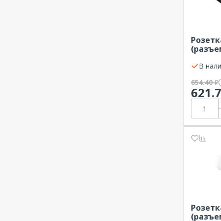
Розетк
(разъе
316EC6 
ABB (3P
В нали
654.40
₽
621.
Розетк
(разъем