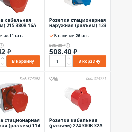
а кабельная
Розетка стационарная
м) 215 380В 16А
наружная (разъем) 123
EK ССИ (3P+PE+N)
220В 32А IP44 EKF
ичии:
11 шт.
(2Р+РЕ)
В наличии:
26 шт.
535.20
₽
42
508.40
₽
₽
В корзину
В корзину
Код:
374592
Код:
374771
а стационарная
Розетка кабельная
ая (разъем) 114
(разъем) 224 380В 32А
А IP44 IEK ССИ
IP44 EKF (3P+РЕ)