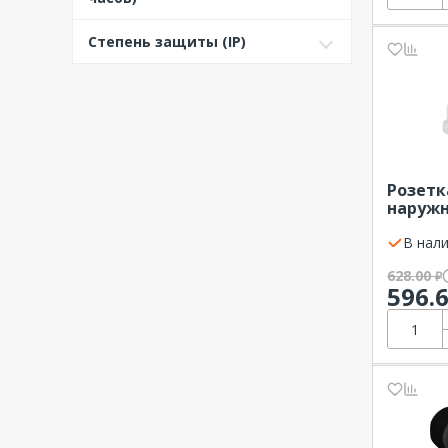
я
500 В (50+60 Гц) черная
Степень защиты (IP)
600-690 В (50+60 Гц) черная
Розетк
наружн
380В 16
(3Р+РЕ
В нали
628.00
₽
596.