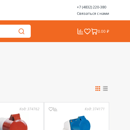
+7 (4832) 220-380
Связаться с нами
0.00 ₽
Код:
374762
Код:
374171