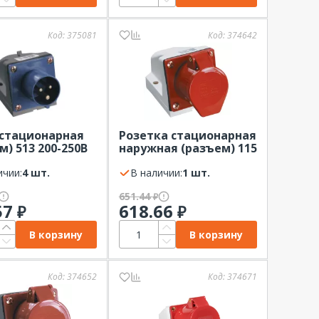
Код:
375081
Код:
374642
 стационарная
Розетка стационарная
м) 513 200-250В
наружная (разъем) 115
4 IEK (2P+PE)
380В 16А IP44 IEK ССИ
ичии:
4 шт.
(3P+PE+N)
В наличии:
1 шт.
651.44
₽
57
618.66
₽
₽
В корзину
В корзину
Код:
374652
Код:
374671