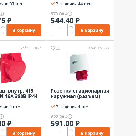
)
ичии:
37 шт.
В наличии:
44 шт.
573.00
₽
75
544.40
₽
₽
В корзину
В корзину
Код:
341021
Код:
376291
ац. внутр. 415
Розетка стационарная
N 16А 380В IP44
наружная (разъем)
400В 32А IP44 ABL (3P+E)
ичии:
1 шт.
В наличии:
1 шт.
622.20
₽
40
591.00
₽
₽
В корзину
В корзину