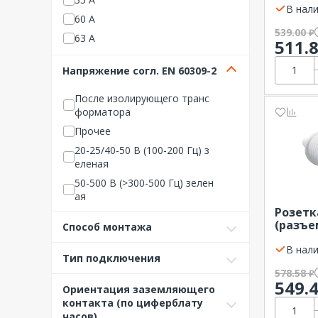
В нали
Phoenix Contact
60 А
539.00
₽
Schneider Electric
63 А
511.
TDM ELECTRIC
100 А
Напряжение согл. EN 60309-2
КЭАЗ (Курский электроаппар
125 А
атный завод)
После изолирующего транс
Мемотерм-ММ
форматора
Россия/СНГ/ЕАЭС
Прочее
ТАУРУС
20-25/40-50 В (100-200 Гц) з
еленая
ЭЛЕКОН
50-500 В (>300-500 Гц) зелен
ЭРА (Энергия света)
ая
Розетк
50-500 В (100-300 Гц) зелена
(разъем
Способ монтажа
я
IP44 IE
110 В (50+60 Гц) желтая
В нали
Тип подключения
220-230 В (50+60 Гц) синяя
578.58
₽
549.
400 В (50+60 Гц) красная
Ориентация заземляющего
контакта (по циферблату
400-440 В (50+60 Гц) красна
часов)