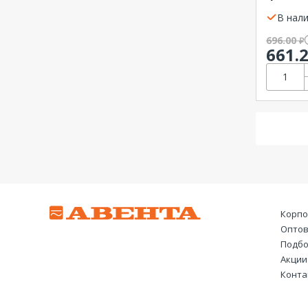
IP44 EK
В нали
696.00
₽
661.
Корпо
Оптов
Подбо
Акции
Конта