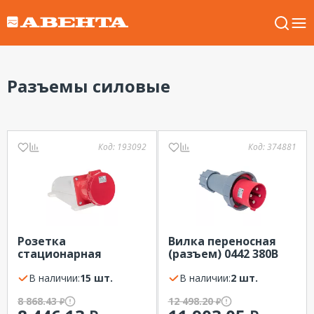
Разъемы силовые
Код:
193092
Код:
374881
Розетка
Вилка переносная
стационарная
(разъем) 0442 380В
наружная (разъем)
125А IP67 EKF (3Р+РЕ)
145 380В 125А IP67 EKF
В наличии:
15 шт.
В наличии:
2 шт.
(3Р+РЕ+N)
8 868.43
12 498.20
₽
₽