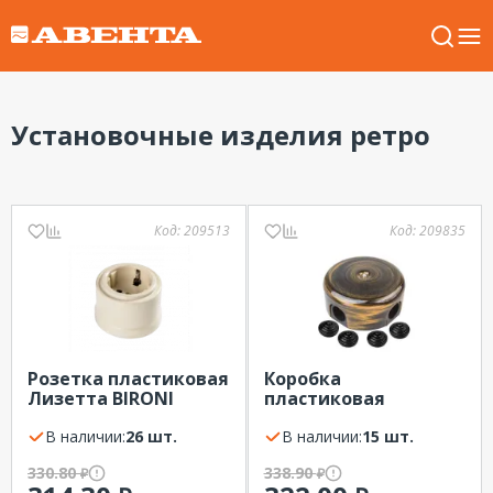
Установочные изделия ретро
Код:
209513
Код:
209835
Розетка пластиковая
Коробка
Лизетта BIRONI
пластиковая
слоновая кость, с/
Лизетта BIRONI
з,16А, IP20
В наличии:
26 шт.
бронза 78х30мм (4
В наличии:
15 шт.
ввода в комплекте)
330.80
338.90
₽
₽