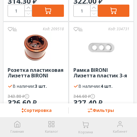
314.30
322.00
₽
₽
Код:
209518
Код:
334731
Розетка пластиковая
Рамка BIRONI
Лизетта BIRONI
Лизетта пластик 3-я
медный век, с/з, 16А,
Белый
IP20
В наличии:
3 шт.
В наличии:
4 шт.
343.80
344.60
₽
₽
326.60
327.40
₽
₽
Сортировка
Фильтры
Код:
336913
Код:
336912
Главная
Каталог
Кабинет
Корзина