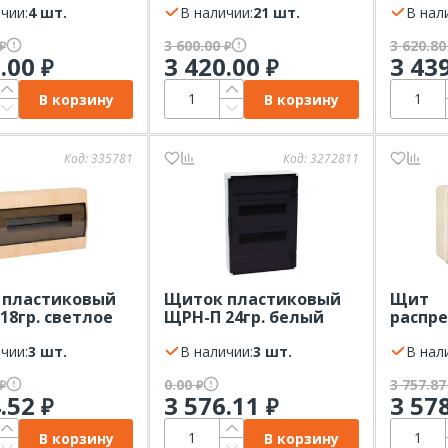
чии:
4 шт.
(500х400х120)
В наличии:
21 шт.
с проз
В нал
дверце
3 600.00
3 620.8
₽
₽
PEN (2ш
5.00
3 420.00
3 43
₽
₽
2шт на 
В корзину
В корзину
Код:
335781
Код:
3272811
 пластиковый
Щиток пластиковый
Щит
18гр. светлое
ЩРН-П 24гр. белый
распр
 EKF
КЭАЗ OptiBox Pro 24-
пласт
чии:
3 шт.
NKR-IP40
В наличии:
3 шт.
ЭКФ 12г
В нал
серый
0.00
3 757.8
₽
₽
4.52
3 576.11
3 57
₽
₽
В корзину
В корзину