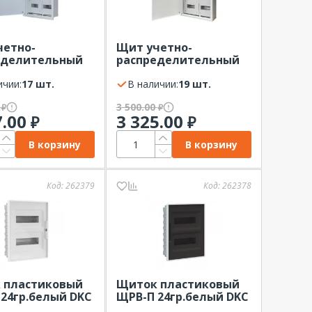
четно-
Щит учетно-
еделительный
распределительный
иваемый ЩРУВ-3
навесной ЩРУН-3 24
х400х150)
ичии:
17 шт.
(500х400х150)
В наличии:
19 шт.
0
3 500.00
₽
₽
7.00
3 325.00
₽
₽
В корзину
В корзину
Код:
262379
Код:
262378
 пластиковый
Щиток пластиковый
24гр.белый DKC
ЩРВ-П 24гр.белый DKC
для полых стен
FRAME для полых стен