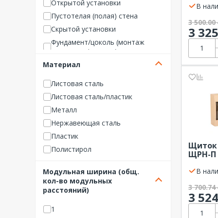
Открытой установки
В нали
Щит учета
NO NAME Щитовое оборуд
Пустотелая (полая) стена
ование
3 500.00
Щит учетно-распределител
3 32
Скрытой установки
ьный
OBO Bettermann
Фундамент/цоколь (монтаж
REXANT
под полом/в земле)
Rittal
Материал
RUCELF
Листовая сталь
Schneider Electric
Листовая сталь/пластик
SNR
Металл
Systeme Electric
Нержавеющая сталь
TDM ELECTRIC
Пластик
TEHNOPLAST
Щиток
Полистирол
Tekfor
ЩРН-П 
дерево
Сталь
TEXENERGO
В нали
Модульная ширина (общ.
TLK
кол-во модульных
3 700.74
расстояний)
Tyco
3 52
Weidmueller
1