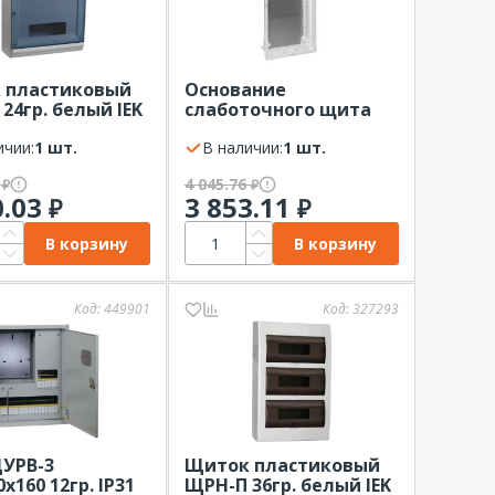
 пластиковый
Основание
24гр. белый IEK
слаботочного щита
IP41
Nova 36 модулей IP40
ичии:
1 шт.
EKF PROxima (с монт.
В наличии:
1 шт.
платой)
2
4 045.76
₽
₽
0.03
3 853.11
₽
₽
В корзину
В корзину
Код:
449901
Код:
327293
УРВ-3
Щиток пластиковый
х160 12гр. IP31
ЩРН-П 36гр. белый IEK