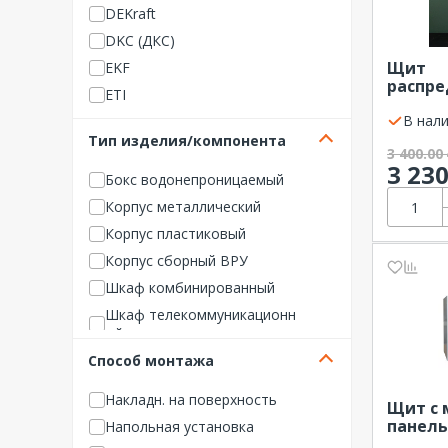
DEKraft
DKC (ДКС)
Щит
EKF
распр
ETI
навесн
(700х30
В нали
FIBERTOOL
Тип изделия/компонента
GENERICA
3 400.00
3 23
GREENEL
Бокс водонепроницаемый
Hager
Корпус металлический
Hensel
Корпус пластиковый
Hyperline
Корпус сборный ВРУ
IEK (ИЭК)
Шкаф комбинированный
INTER-M
Шкаф телекоммуникационн
ый
ITK
Способ монтажа
Щит встраиваемый
KLM
Щит мультимедийный
Legrand
Накладн. на поверхность
Щит с
Щит распределительный
Lovato
панель
Напольная установка
Щит с монтажной панелью
(500х40
Nikomax