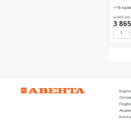
96
встра
54-01 (
В нали
120
144
4 069.00
3 86
180
216
240
290
432
Корпо
Оптов
Подбо
Акции
Конта