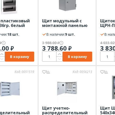
 пластиковый
Щит модульный с
Щиток
36гр. белый
монтажной панелью
ЩРН-П 
 Electric City9
350х320х150-54, 22060
PRIME 
черн. прозр.
чии:
18 шт.
В наличии:
9 шт.
В нал
3 988.00
4 033.0
₽
₽
6.00
3 788.60
3 83
₽
₽
В корзину
В корзину
Код:
0051519
Код:
0056213
Щит учетно-
Щит Щ
еделительный
распределительный
540х340