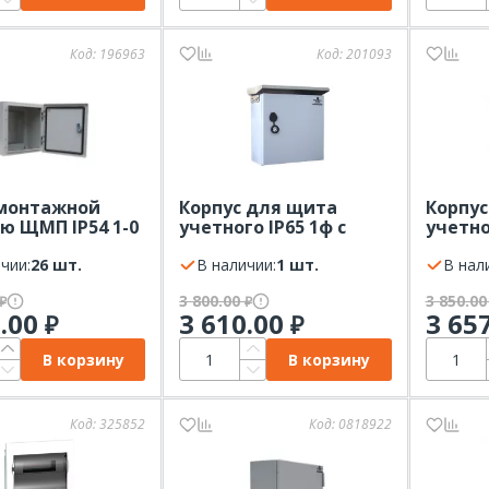
Код:
196963
Код:
201093
 монтажной
Корпус для щита
Корпус
ю ЩМП IP54 1-0
учетного IP65 1ф с
учетног
0х220)
вн.дв.(335х328х190) с
дв. (44
чии:
26 шт.
козырьком
В наличии:
1 шт.
В нал
3 800.00
3 850.0
₽
₽
0.00
3 610.00
3 65
₽
₽
В корзину
В корзину
Код:
325852
Код:
0818922