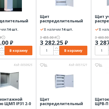
Щит
Щит у
еделительный
распределительный
распр
ой ЩРН 48
навесной ЩРН 54
встра
0х120)
чии:
14 шт.
(550х400х120)
В наличии:
14 шт.
24 (500
В нал
3 455.00
3 460.0
₽
₽
0.00
3 282.25
3 28
₽
₽
В корзину
В корзину
Код:
0050925
Код:
0051521
 монтажной
Щит
Щиток
ю ЩМП IP31 2-0
распределительный
ЩРВ-П 
0х220)
встраиваемый ЩРВ 54
FRAME 