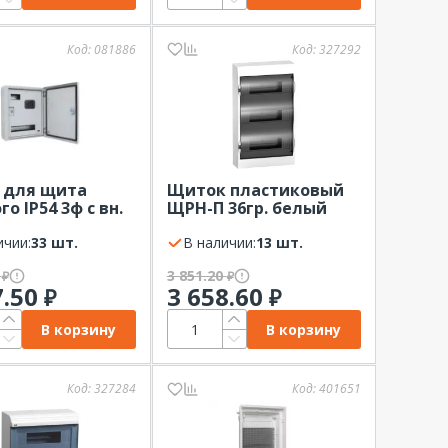
Код:
081886
Код:
327292
 для щита
Щиток пластиковый
о IP54 3ф с вн.
ЩРН-П 36гр. белый
0х360х150-54)
Systeme Electric City9
ичии:
33 шт.
дверь черн. прозр.
В наличии:
13 шт.
IP40
0
3 851.20
₽
₽
7.50
3 658.60
₽
₽
В корзину
В корзину
Код:
327284
Код:
401651