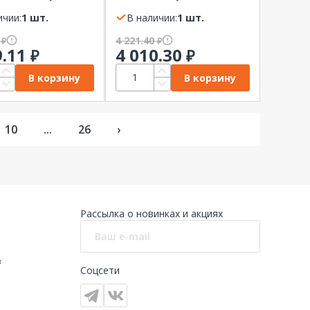
KREPTA 3 IP41
ичии:
1 шт.
В наличии:
1 шт.
6
4 221.40
₽
₽
9.11
4 010.30
₽
₽
В корзину
В корзину
10
...
26
›
Рассылка о новинках и акциях
в
Соцсети