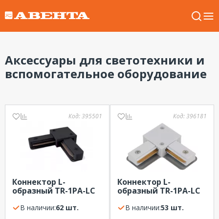
Аксессуары для светотехники и
вспомогательное оборудование
Код:
395501
Код:
396181
Коннектор L-
Коннектор L-
образный TR-1PA-LС
образный TR-1PA-LС
для однофазного
для однофазного
шинопровода
В наличии:
62 шт.
шинопровода белый
В наличии:
53 шт.
черный ЭРА
ЭРА