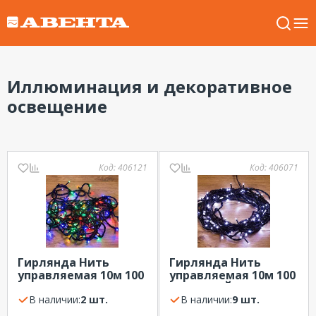
Иллюминация и декоративное
освещение
Код:
406121
Код:
406071
Гирлянда Нить
Гирлянда Нить
управляемая 10м 100
управляемая 10м 100
LED МУЛЬТИКОЛОР
LED БЕЛЫЙ черный
(RGYB) черный ПВХ
В наличии:
2 шт.
ПВХ свечение с
В наличии:
9 шт.
свечение с
динамикой 230В IP65