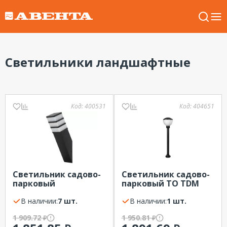
Светильники ландшафтные
Код:
400531
Код:
404651
Светильник садово-
Светильник садово-
парковый
парковый ТО TDM
ИНОКС-8420
ЭРА
настенный черный
В наличии:
7 шт.
В наличии:
1 шт.
IP54 Е27 max60Вт ЭРА
1 909.72
1 950.81
₽
₽