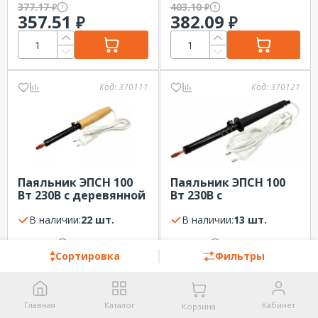
377.17
403.10
₽
₽
357.51
382.09
₽
₽
Код:
370111
Код:
370121
Паяльник ЭПСН 100
Паяльник ЭПСН 100
Вт 230В с деревянной
Вт 230В с
ручкой, пакет
пластиковой ручкой,
REXANT
В наличии:
22 шт.
пакет REXANT
В наличии:
13 шт.
426.23
426.23
₽
₽
404.01
404.01
₽
₽
Сортировка
Фильтры
Главная
Каталог
Кабинет
Корзина