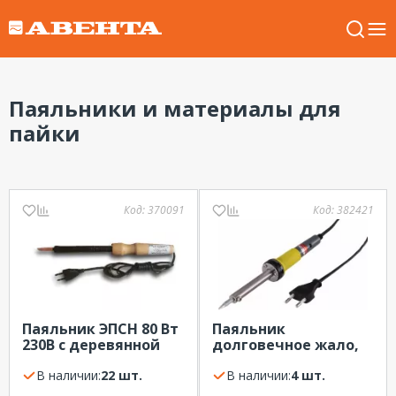
Паяльники и материалы для
пайки
Код:
370091
Код:
382421
Паяльник ЭПСН 80 Вт
Паяльник
230В с деревянной
долговечное жало,
ручкой, пакет
серия Classic, 60Вт,
REXANT
В наличии:
22 шт.
230В, блистер
В наличии:
4 шт.
PROconnect