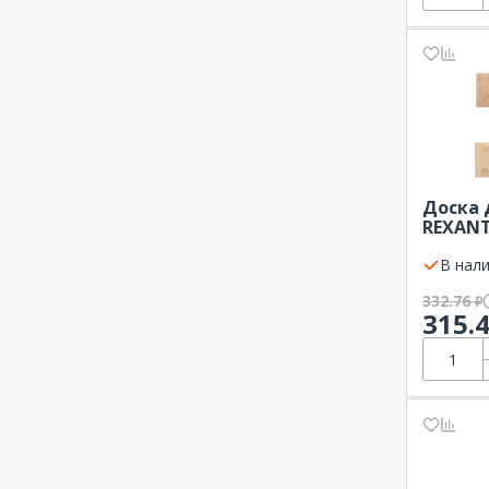
Доска 
REXANT
компл.
В нали
332.76
₽
315.