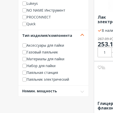
Lukeys
NO NAME Инструмент
Лак
PROCONNECT
электр
Quick
KO-921
REXAN
В нали
REXANT
Тип изделия/компонента
Solins
267.09
₽
253.
TDM ELECTRIC
Аксессуары для пайки
TOPEX
Газовый паяльник
YIHUA
Материалы для пайки
ЗУБР ОВК
Набор для пайки
КВТ
Паяльная станция
КУРС
Паяльник электрический
МЕГЕОН
Припой
Номин. мощность
Онлайт
Прочие изделия/компонент
ы
Светозар
Глицер
ЭРА (Энергия света)
флакон