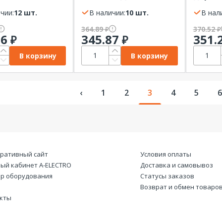
 5шт. 15х15см
мальчиков», 150х150
серия 
чии:
12 шт.
мм, набор 5 шт. (Тигр/
В наличии:
10 шт.
230В, 
В нал
Самолет/Машина/
PROcon
364.89
370.52
₽
₽
Парусник/Космос),
26
345.87
351.
₽
₽
пакет
В корзину
В корзину
‹
1
2
3
4
5
6
ративный сайт
Условия оплаты
ый кабинет А-ELECTRO
Доставка и самовывоз
р оборудования
Статусы заказов
Возврат и обмен товаро
кты