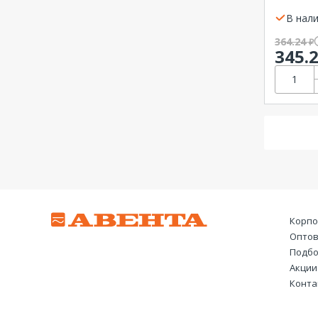
компл.
В нали
364.24
₽
345.
Корпо
Оптов
Подбо
Акции
Конта