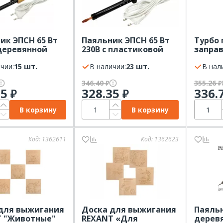
ик ЭПСН 65 Вт
Паяльник ЭПСН 65 Вт
Турбо 
 деревянной
230В с пластиковой
заправ
, пакет REXANT
ручкой, пакет REXANT
REXAN
чии:
15 шт.
В наличии:
23 шт.
В нал
346.40
355.26
₽
₽
35
328.35
336.
₽
₽
В корзину
В корзину
Код:
1362611
Код:
1362623
для выжигания
Доска для выжигания
Паяльн
T "Животные"
REXANT «Для
деревя