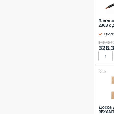
Паяльн
230В с
ручкой
В нали
346.40
₽
328.
Доска 
REXAN