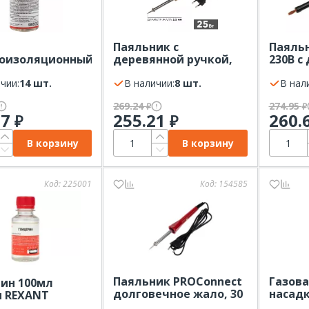
Паяльник с
Паяльн
оизоляционный,
деревянной ручкой,
230В с
, 30мл, флакон
серия WOOD, 25Вт,
ручкой
T
чии:
14 шт.
230В, блистер
В наличии:
8 шт.
В нал
PROconnect
269.24
274.95
₽
₽
17
255.21
260.
₽
₽
В корзину
В корзину
Код:
225001
Код:
154585
Паяльник PROConnect
Газова
ин 100мл
долговечное жало, 30
насадк
 REXANT
Вт, 230 В, серия Classic
(механ