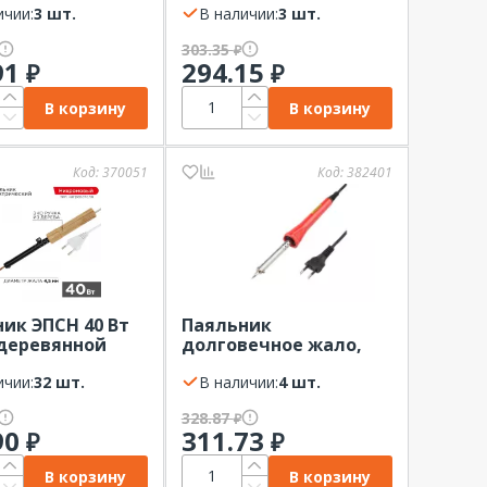
тором) REXANT
ичии:
3 шт.
R01-65W
В наличии:
3 шт.
303.35
₽
91
294.15
₽
₽
В корзину
В корзину
Код:
370051
Код:
382401
ик ЭПСН 40 Вт
Паяльник
 деревянной
долговечное жало,
, пакет REXANT
серия Classic, 40Вт,
ичии:
32 шт.
230В, блистер
В наличии:
4 шт.
PROconnect
328.87
₽
90
311.73
₽
₽
В корзину
В корзину