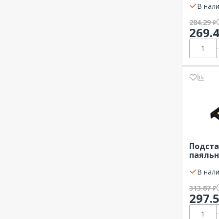
В нали
284.29
₽
269.
Подста
паяльн
квадра
метал
В нали
313.87
₽
297.