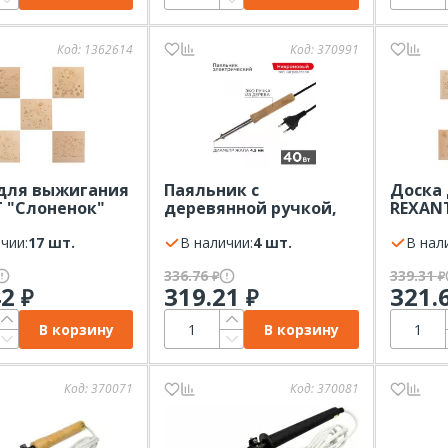
Код:
1362614
Код:
370991
для выжигания
Паяльник с
Доска
 "Слоненок"
деревянной ручкой,
REXAN
 5шт. 15х15см
серия WOOD, 40Вт,
компл.
чии:
17 шт.
230В, блистер
В наличии:
4 шт.
В нал
PROconnect
336.76
339.31
₽
₽
42
319.21
321.
₽
₽
В корзину
В корзину
Код:
370071
Код:
370081