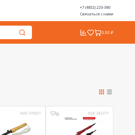
+7 (4832) 220-380
Связаться с нами
0.00 ₽
Код:
370021
Код:
382371