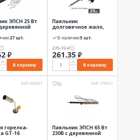
ик ЭПСН 25 Вт
Паяльник
 деревянной
долговечное жало,
, пакет REXANT
серия Classic, 25Вт,
ичии:
27 шт.
230В, блистер
В наличии:
5 шт.
PROconnect
275.72
₽
62
261.35
₽
₽
В корзину
В корзину
Код:
428831
Код:
370072
я горелка-
Паяльник ЭПСН 65 Вт
а GT-16
230В с деревянной
ическая с
ручкой, пакет ЭРА PL-