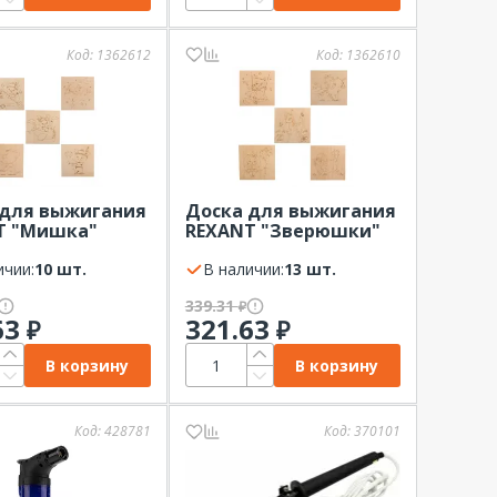
Код:
1362612
Код:
1362610
 для выжигания
Доска для выжигания
T "Мишка"
REXANT "Зверюшки"
 5шт. 15х15см
компл. 5шт. 15х15см
ичии:
10 шт.
В наличии:
13 шт.
339.31
₽
63
321.63
₽
₽
В корзину
В корзину
Код:
428781
Код:
370101