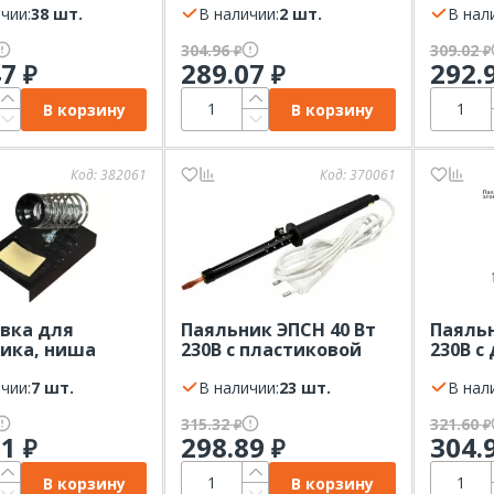
чии:
38 шт.
В наличии:
2 шт.
регуля
В нал
304.96
309.02
₽
₽
47
289.07
292.
₽
₽
В корзину
В корзину
Код:
382061
Код:
370061
вка для
Паяльник ЭПСН 40 Вт
Паяльн
ика, ниша
230В с пластиковой
230В с
тная, губка,
ручкой, пакет REXANT
ручкой
л REXANT
чии:
7 шт.
В наличии:
23 шт.
В нал
315.32
321.60
₽
₽
51
298.89
304.
₽
₽
В корзину
В корзину