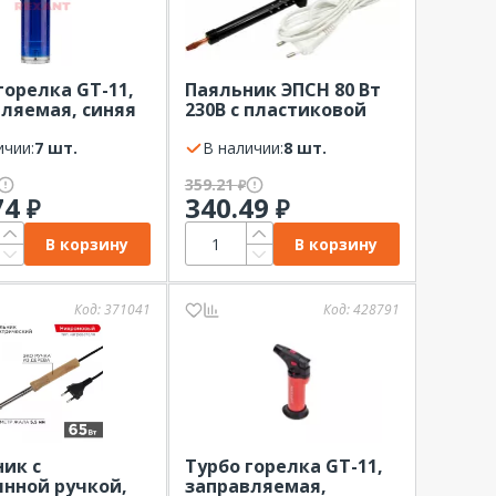
горелка GT-11,
Паяльник ЭПСН 80 Вт
ляемая, синяя
230В с пластиковой
T
ручкой, пакет REXANT
ичии:
7 шт.
В наличии:
8 шт.
359.21
₽
74
340.49
₽
₽
В корзину
В корзину
Код:
371041
Код:
428791
ик с
Турбо горелка GT-11,
нной ручкой,
заправляемая,