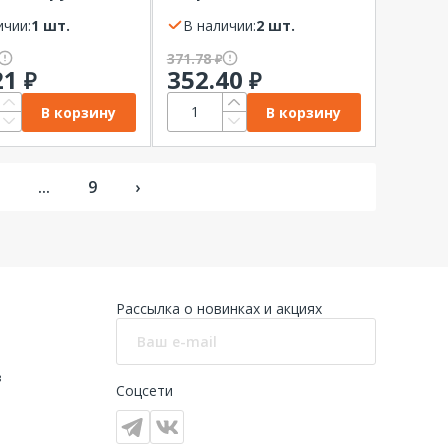
WOOD, 65Вт,
красная REXANT
блистер
ичии:
1 шт.
В наличии:
2 шт.
nect
371.78
₽
21
352.40
₽
₽
В корзину
В корзину
...
9
›
Рассылка о новинках и акциях
в
Соцсети