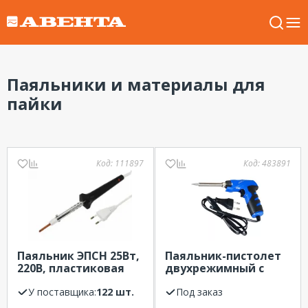
Паяльники и материалы для
пайки
Код:
111897
Код:
483891
Паяльник ЭПСН 25Вт,
Паяльник-пистолет
220В, пластиковая
двухрежимный с
ручка, с
керам.
керамическим
У поставщика:
122 шт.
нагревателем, серия
Под заказ
нагревателем
ПРОФИ, 25/130Вт,