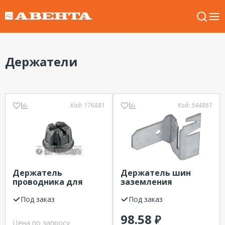
Держатели
Код:
176881
Код:
544861
Держатель
Держатель шин
проводника для
заземления
плоской мембранной
оцинкованная сталь
кровли с бетоном
Под заказ
IEK
Под заказ
ООО "ЦМЗ" 8-10 мм
98.58
₽
Цена по запросу