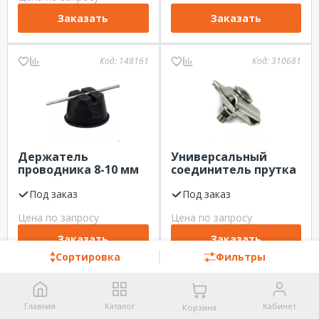
Заказать
Заказать
Код:
148161
Код:
310681
Держатель
Универсальный
проводника 8-10 мм
соединитель прутка
для плоской кровли
8-10 мм
с бетоном ЦМЗ
Под заказ
оцинкованный ЦМЗ
Под заказ
Цена по запросу
Цена по запросу
Заказать
Заказать
Сортировка
Фильтры
Код:
179731
Код:
464581
Главная
Каталог
Кабинет
Корзина