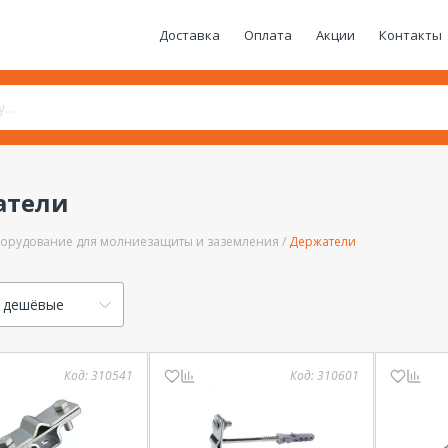
Доставка
Оплата
Акции
Контакты
атели
орудование для молниезащиты и заземления
Держатели
 дешёвые
Код:
310541
Код:
310601