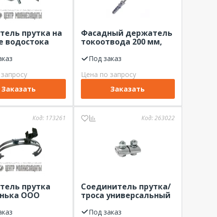
тель прутка на
Фасадный держатель
е водостока
токоотвода 200 мм,
ЦМЗ"
оцинкованный ЦМЗ
иваемый,
аказ
Под заказ
ованный
 запросу
Цена по запросу
Заказать
Заказать
Код:
173261
Код:
263022
тель прутка
Соединитель прутка/
онька ООО
троса универсальный
 регулируемый
Bolta D10-12мм
стиковым
аказ
Под заказ