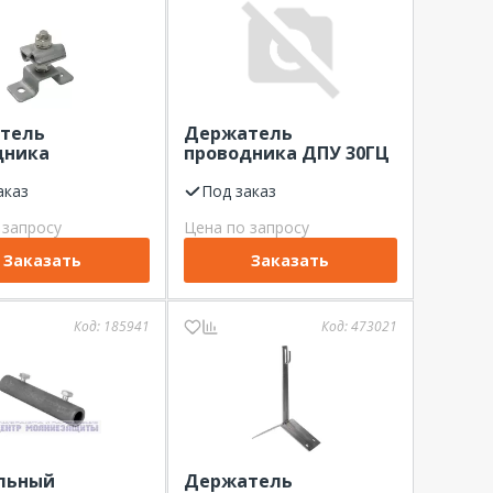
тель
Держатель
дника
проводника ДПУ 30ГЦ
льный ДПК-35ГЦ
(из
аказ
горячеоцинкованной
Под заказ
стали)
 запросу
Цена по запросу
Заказать
Заказать
Код:
185941
Код:
473021
льный
Держатель