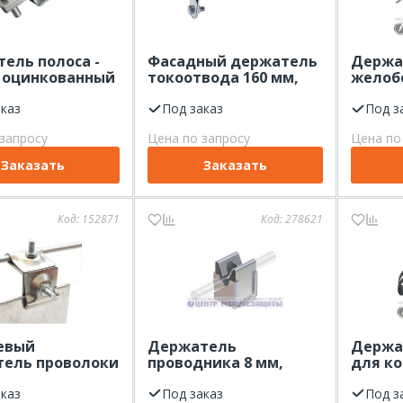
ель полоса -
Фасадный держатель
Держа
 оцинкованный
токоотвода 160 мм,
желоб
оцинкованный ЦМЗ
ООО "
аказ
Под заказ
скруч
Под з
оцинк
запросу
Цена по запросу
Цена по
Заказать
Заказать
Код:
152871
Код:
278621
евый
Держатель
Держа
ель проволоки
проводника 8 мм,
для к
ЦМЗ"
нержавеющая сталь
"ЦМЗ"
ваемый,
аказ
ЦМЗ
Под заказ
с пла
Под з