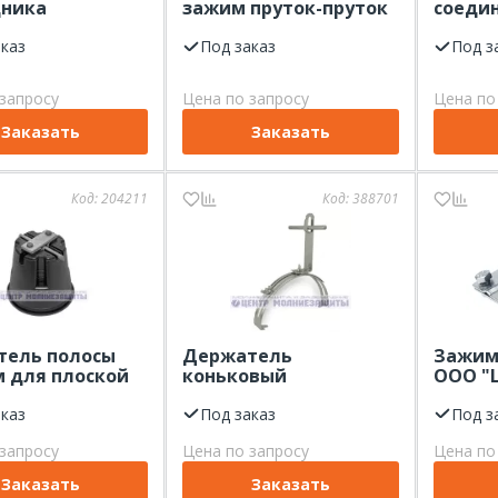
дника
зажим пруток-пруток
соедин
евый
ООО "ЦМЗ" 8-10 мм с
провод
рсальный ООО
аказ
промежуточной
Под заказ
сталь 
Под з
оцинк.
пластиной,
оцинкованный
запросу
Цена по запросу
Цена по
Заказать
Заказать
Код:
204211
Код:
388701
тель полосы
Держатель
Зажим
м для плоской
коньковый
ООО "
 с бетоном ЦМЗ
регулируемый 230-350
оцинк
аказ
мм, оцинкованный
Под заказ
Под з
ЦМЗ
запросу
Цена по запросу
Цена по
Заказать
Заказать