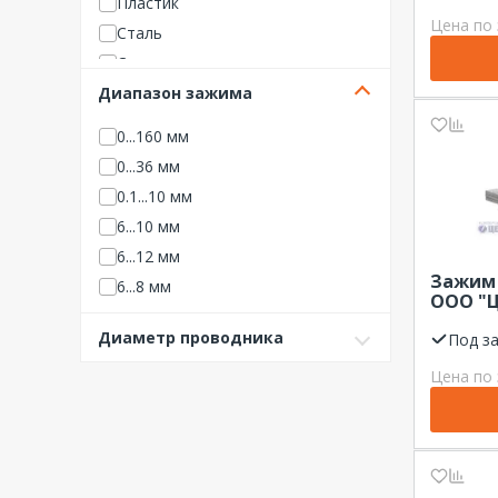
Пластик
оцинк
Цена по 
Сталь
Сталь оцинкованная
Диапазон зажима
0...160 мм
0...36 мм
0.1...10 мм
6...10 мм
6...12 мм
Зажим 
6...8 мм
ООО "
8 мм
двухбо
Диаметр проводника
разде
Под з
8...10 мм
пласти
Цена по 
10...12 мм
оцинк
12...20 мм
16...25 мм
25...40 мм
40...60 мм