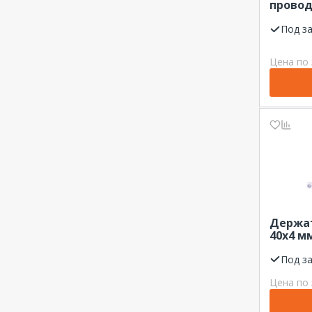
прово
фальц
униве
Под з
"ЦМЗ" 
Цена по 
Держа
40х4 м
кровли
Под з
Цена по 