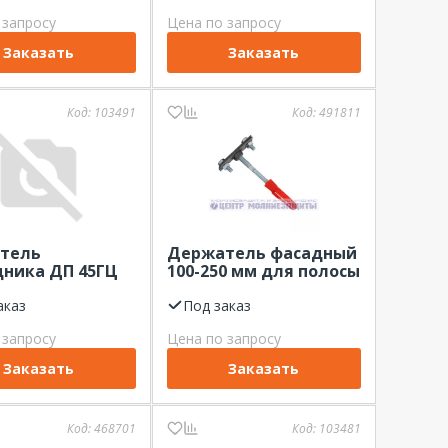
телем
 запросу
Цена по запросу
Заказать
Заказать
Код:
103491
Код:
491811
тель
Держатель фасадный
дника ДП 45ГЦ
100-250 мм для полосы
40-50 мм,
еоцинкованной
аказ
оцинкованный ЦМЗ
Под заказ
 запросу
Цена по запросу
Заказать
Заказать
Код:
468701
Код:
103481