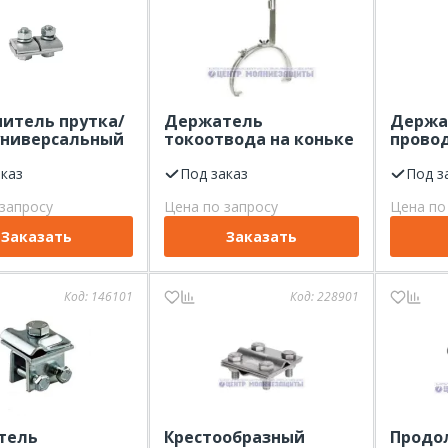
итель прутка/
Держатель
Держа
универсальный
токоотвода на коньке
прово
D6-12мм
кровли ООО "ЦМЗ"
крове
аказ
регулируемый 115-275
Под заказ
Elmast
Под з
мм, оцинкованный
запросу
Цена по запросу
Цена по
Заказать
Заказать
Код:
146101
Код:
228901
тель
Крестообразный
Продо