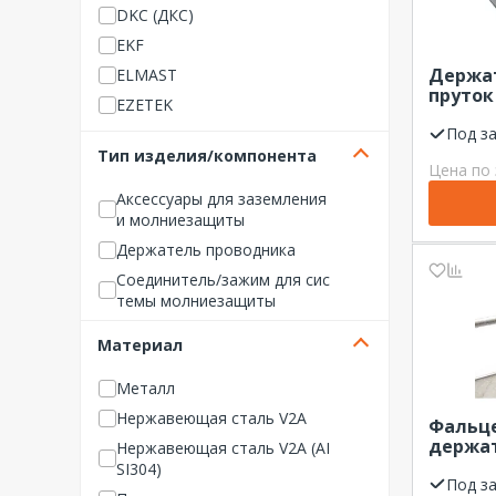
DKC (ДКС)
EKF
Держат
ELMAST
пруток
EZETEK
ЦМЗ
Под з
Fortisflex
Тип изделия/компонента
GALMAR
Цена по 
IEK (ИЭК)
Аксессуары для заземления
и молниезащиты
NO NAME Системы безопас
ности
Держатель проводника
NO NAME Средства защиты
Соединитель/зажим для сис
темы молниезащиты
OBO Bettermann
ZANDZ
Материал
НИЛЕД
Металл
Сталь-Про
Нержавеющая сталь V2A
Фальц
ЦМЗ
держат
Нержавеющая сталь V2A (AI
ООО "
SI304)
скручи
Под з