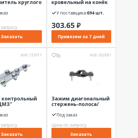
итель круглого
кровельный на конёк
ника 8-10 мм,
150/120мм CZ EKF
оцинк. ЦМЗ
аказ
У поставщика:
694 шт.
303.65
₽
 запросу
Заказать
Привезем за 7 дней
Код:
153011
Код:
202681
 контрольный
Зажим диагональный
ЦМЗ"
стержень-полоса/
ованный
пруток ООО "ЦМЗ"
аказ
оцинкованный
Под заказ
 запросу
Цена по запросу
Заказать
Заказать