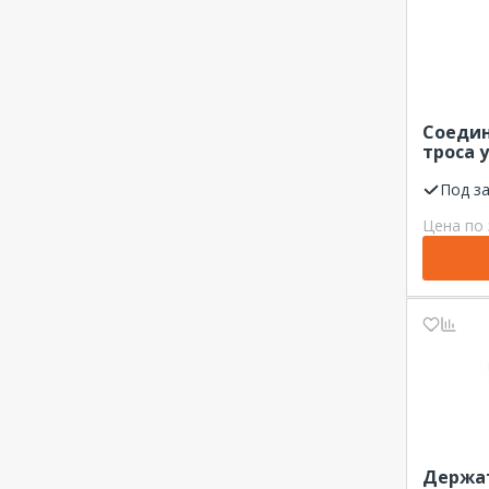
48...53 мм
73...78 мм
80...120 мм
100 мм
Соедин
240...300 мм
троса 
Bolta 
Под з
Цена по 
Держа