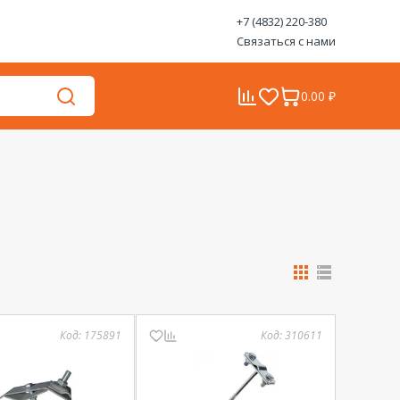
+7 (4832) 220-380
Связаться с нами
0.00 ₽
Код:
175891
Код:
310611