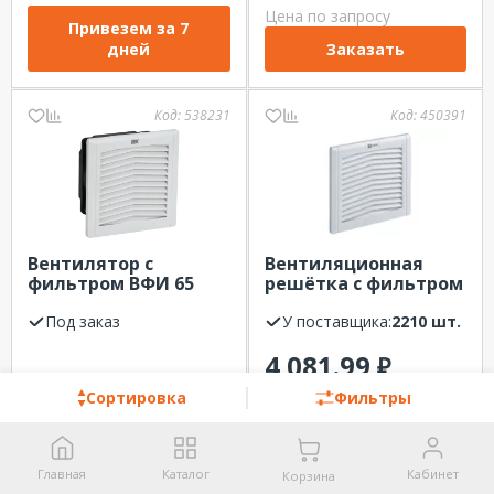
Цена по запросу
Привезем за 7
дней
Заказать
Код:
538231
Код:
450391
Вентилятор с
Вентиляционная
фильтром ВФИ 65
решётка с фильтром
м3/час IP55 IEK
291x291 мм IP54 EKF
Под заказ
PROxima
У поставщика:
2210 шт.
4 081.99
₽
4 038.34
₽
Сортировка
Фильтры
Привезем за 7
Заказать
дней
Главная
Каталог
Кабинет
Корзина
Код:
548181
Код:
036562