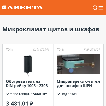
Микроклимат щитов и шкафов
Код:
479941
Код:
274801
Обогреватель на
Микропереключатель
DIN-рейку 100Вт 230В
для шкафов ШРН
IP20 EKF PROxima
ПИК 745 212 285-К
У поставщика:
5660 шт.
Под заказ
3 481.01
₽